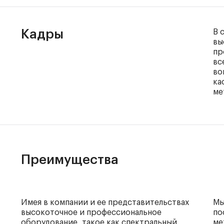
Кадры
В 
вы
пр
вс
во
ка
ме
Преимущества
Имея в компании и ее представительствах
Мы
высокоточное и профессиональное
по
оборудование, такое как спектральный
ме