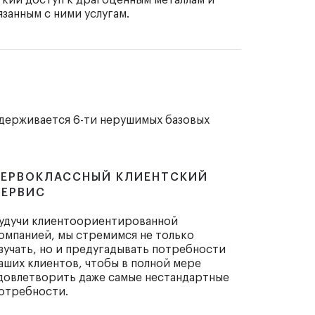
гкий доступ к драгоценным металлам и
язанным с ними услугам.
ерживается 6-ти нерушимых базовых
ПЕРВОКЛАССНЫЙ КЛИЕНТСКИЙ
СЕРВИС
удучи клиентоориентированной
омпанией, мы стремимся не только
зучать, но и предугадывать потребности
аших клиентов, чтобы в полной мере
довлетворить даже самые нестандартные
отребности.