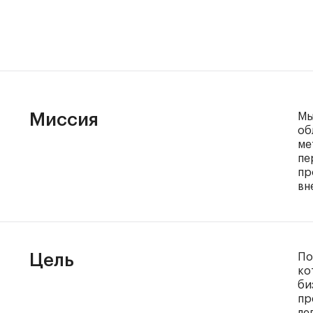
Миссия
Мы
об
ме
пе
пр
вн
Цель
По
ко
би
пр