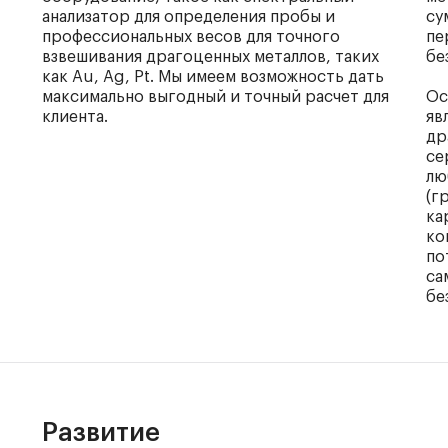
анализатор для определения пробы и
су
профессиональных весов для точного
пе
взвешивания драгоценных металлов, таких
бе
как Au, Ag, Pt. Мы имеем возможность дать
максимально выгодный и точный расчет для
Ос
клиента.
яв
др
се
лю
(г
ка
ко
по
са
бе
Развитие